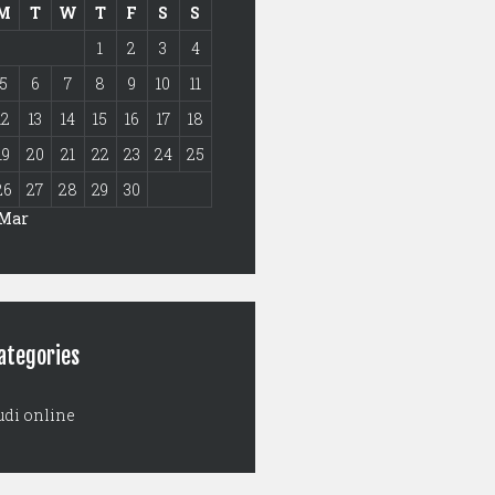
M
T
W
T
F
S
S
1
2
3
4
5
6
7
8
9
10
11
12
13
14
15
16
17
18
19
20
21
22
23
24
25
26
27
28
29
30
 Mar
ategories
udi online