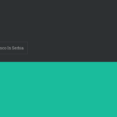
sco In Serbia