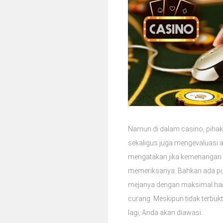
Namun di dalam casino, pih
sekaligus juga mengevaluasi 
mengatakan jika kemenangan it
memeriksanya. Bahkan ada p
mejanya dengan maksimal han
curang. Meskipun tidak terbukt
lagi, Anda akan diawasi.