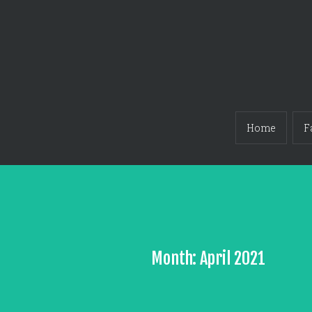
Home
F
Month:
April 2021